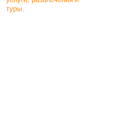
туры.
Круглосуточная
экстренная помощь.
Дополнительные услуги
по запросу:
Аренда автомобилей (с
водителем или без)
Аренда мотоциклов
(Scoopy, Nmax, Dirt Bike и
др)
Завтрак по запросу